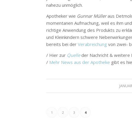
nahezu unmöglich.
Apotheker wie
Gunnar Müller
aus Detmold 
momentanen Aufmachung, weil es ihm und s
richtige Anwendung des Produkts zu erklär
und Kleinkindern schwere Nebenwirkungen 
bereits bei der
Verabreichung
von zwei- bi
/ Hier zur
Quelle
der Nachricht & weitere
/
Mehr News aus der Apotheke
gibt es hie
JANUAR
1
2
3
4