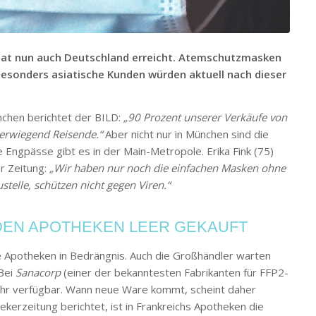
hat nun auch Deutschland erreicht. Atemschutzmasken
Besonders asiatische Kunden würden aktuell nach dieser
nchen berichtet der BILD:
„90 Prozent unserer Verkäufe von
erwiegend Reisende.“
Aber nicht nur in München sind die
 Engpässe gibt es in der Main-Metropole. Erika Fink (75)
r Zeitung:
„Wir haben nur noch die einfachen Masken ohne
stelle, schützen nicht gegen Viren.“
EN APOTHEKEN LEER GEKAUFT
ie Apotheken in Bedrängnis. Auch die Großhändler warten
 Bei
Sanacorp
(einer der bekanntesten Fabrikanten für FFP2-
r verfügbar. Wann neue Ware kommt, scheint daher
erzeitung berichtet, ist in Frankreichs Apotheken die