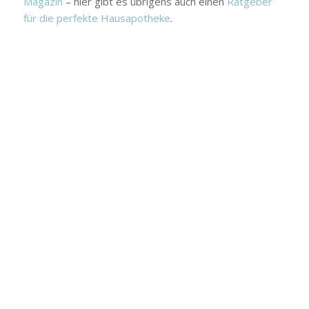
Magazin
– hier gibt es übrigens auch einen
Ratgeber
für die perfekte Hausapotheke
.