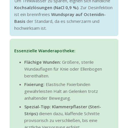
Um Trinkwasser zu sparen, eignen sich handliche
Kochsalzlösungen (NaCl 0,9 %)
. Zur Desinfektion
ist ein brennfreies
Wundspray auf Octenidin-
Basis
der Standard, da es schmerzarm und
hochwirksam ist.
Essenzielle Wanderapotheke:
Flächige Wunden:
Größere, sterile
Wundauflagen für Knie oder Ellenbogen
bereithalten.
Fixierung:
Elastische Fixierbinden
gewährleisten Halt an Gelenken trotz
anhaltender Bewegung.
Spezial-Tipp:
Klammerpflaster (Steri-
Strips)
dienen dazu, klaffende Schnitte
provisorisch zu verschließen, bis eine
ärztliche Versorgung erfolgt.