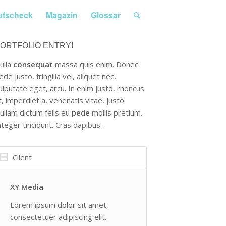
ufscheck
Magazin
Glossar
ORTFOLIO ENTRY!
ulla
consequat
massa quis enim. Donec
ede justo, fringilla vel, aliquet nec,
ulputate eget, arcu. In enim justo, rhoncus
t, imperdiet a, venenatis vitae, justo.
ullam dictum felis eu
pede
mollis pretium.
nteger tincidunt. Cras dapibus.
Client
XY Media
Lorem ipsum dolor sit amet,
consectetuer adipiscing elit.