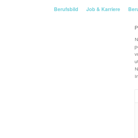
Berufsbild
Job & Karriere
Ber
P
N
p
v
u
N
I